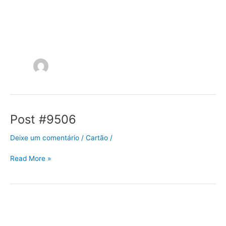
Ir
para
o
conteúdo
Post #9506
Post
#9506
Deixe um comentário
/
Cartão
/
Read More »