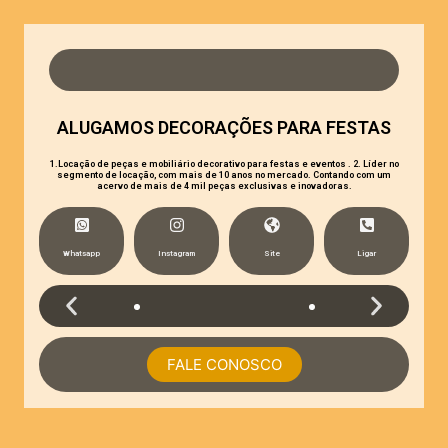
Cuidado: Não
tente
reprogramar
chips de cartões
bancários (EMV).
Risco de dano
ALUGAMOS DECORAÇÕES PARA FESTAS
irreversível.
1.Locação de peças e mobiliário decorativo para festas e eventos . 2. Líder no
✅ Solução: Cole
segmento de locação, com mais de 10 anos no mercado. Contando com um
acervo de mais de 4 mil peças exclusivas e inovadoras.
um adesivo
NTAG213/215 no
cartão e grave
qualquer URL.
Whatsapp
Instagram
Site
Ligar
Programar
FALE CONOSCO
Adesivo