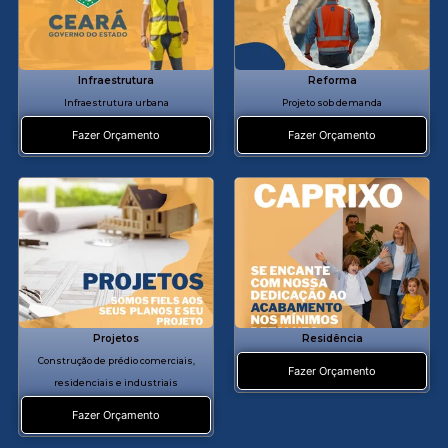
Infraestrutura
Reforma
Programar
Infraestrutura urbana
Projeto sob demanda
Adesivo
Fazer Orçamento
Fazer Orçamento
Programar
TAG NFC
Teste de
leitura NFC
Projetos
Residência
Construção de prédio comerciais,
Fazer Orçamento
residenciais e industriais
Pronto.
Aproxime o
Fazer Orçamento
adesivo NFC