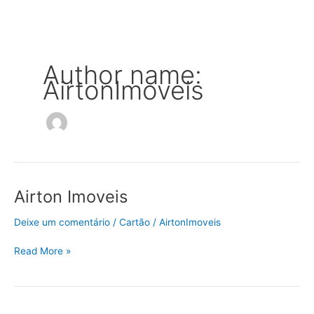
Ir
para
o
conteúdo
Author name:
AirtonImoveis
Airton Imoveis
Airton
Imoveis
Deixe um comentário
/
Cartão
/
AirtonImoveis
Read More »