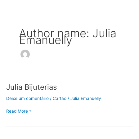
Ir
para
o
conteúdo
Author name: Julia
Emanuelly
Julia Bijuterias
Julia
Bijuterias
Deixe um comentário
/
Cartão
/
Julia Emanuelly
Read More »