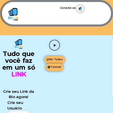
Conecte-se
100%
Patriota ✔
Reproduzir
vídeo
Tudo que
sobre
Imagem
você faz
Ver Todos
Layout
em um só
Tutorial
e
LINK
sua
funções
com
Crie seu Link da
o
Bio agora!
siteBioon
Crie seu
Usuário
*fds